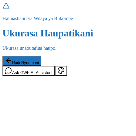
Halmashauri ya Wilaya ya Bukombe
Ukurasa Haupatikani
Ukurasa unaoutafuta haupo.
Rudi Nyumbani
Ask GWF AI Assistant