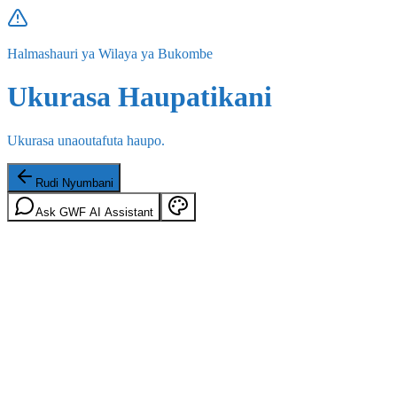
Halmashauri ya Wilaya ya Bukombe
Ukurasa Haupatikani
Ukurasa unaoutafuta haupo.
Rudi Nyumbani
Ask GWF AI Assistant