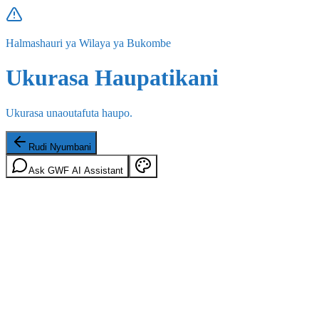
Halmashauri ya Wilaya ya Bukombe
Ukurasa Haupatikani
Ukurasa unaoutafuta haupo.
Rudi Nyumbani
Ask GWF AI Assistant