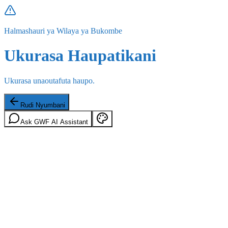
Halmashauri ya Wilaya ya Bukombe
Ukurasa Haupatikani
Ukurasa unaoutafuta haupo.
Rudi Nyumbani
Ask GWF AI Assistant